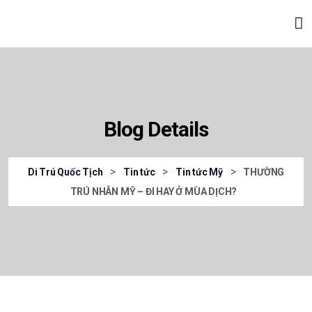
Blog Details
>
>
>
Di Trú Quốc Tịch
Tin tức
Tin tức Mỹ
THƯỜNG
TRÚ NHÂN MỸ – ĐI HAY Ở MÙA DỊCH?