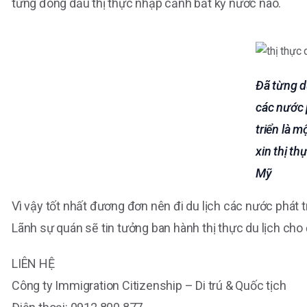
từng đóng dấu thị thực nhập cảnh bất kỳ nước nào.
Đã từng d
các nước 
triển là mộ
xin thị th
Mỹ
Vì vậy tốt nhất đương đơn nên đi du lịch các nước phát tr
Lãnh sự quán sẽ tin tưởng ban hành thị thực du lịch ch
LIÊN HỆ
Công ty Immigration Citizenship – Di trú & Quốc tịch