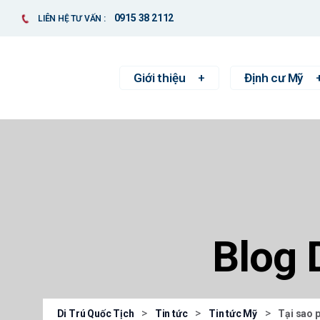
0915 38 2112
LIÊN HỆ TƯ VẤN :
Giới thiệu
Định cư Mỹ
Blog 
>
>
>
Di Trú Quốc Tịch
Tin tức
Tin tức Mỹ
Tại sao p