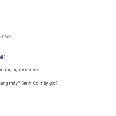
m nào?
il?
những người đi kèm:
áng mấy? Sanh lúc mấy giờ?