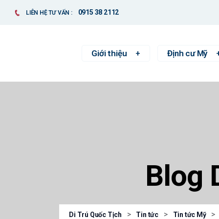
0915 38 2112
LIÊN HỆ TƯ VẤN :
Giới thiệu
Định cư Mỹ
Blog 
>
>
>
Di Trú Quốc Tịch
Tin tức
Tin tức Mỹ