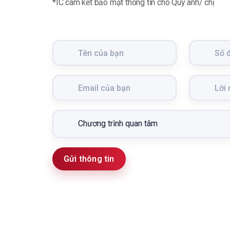
*IC cam kết bảo mật thông tin cho Quý anh/ chị
Gửi thông tin