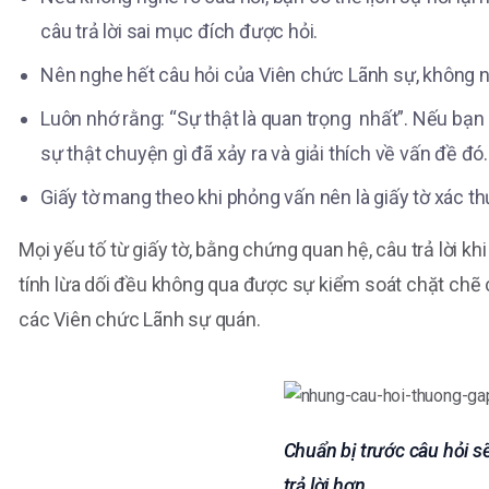
câu trả lời sai mục đích được hỏi.
Nên nghe hết câu hỏi của Viên chức Lãnh sự, không nê
Luôn nhớ rằng: “Sự thật là quan trọng nhất”. Nếu bạ
sự thật chuyện gì đã xảy ra và giải thích về vấn đề đó.
Giấy tờ mang theo khi phỏng vấn nên là giấy tờ xác thự
Mọi yếu tố từ giấy tờ, bằng chứng quan hệ, câu trả lời 
tính lừa dối đều không qua được sự kiểm soát chặt chẽ
các Viên chức Lãnh sự quán.
Chuẩn bị trước câu hỏi s
trả lời hơn