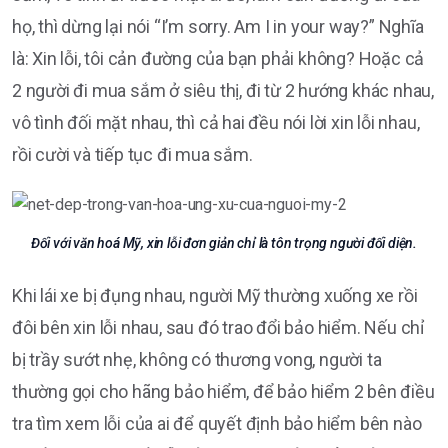
họ, thì dừng lại nói “I’m sorry. Am I in your way?” Nghĩa
là: Xin lỗi, tôi cản đường của bạn phải không? Hoặc cả
2 người đi mua sắm ở siêu thị, đi từ 2 hướng khác nhau,
vô tình đối mặt nhau, thì cả hai đều nói lời xin lỗi nhau,
rồi cười và tiếp tục đi mua sắm.
Đối với văn hoá Mỹ, xin lỗi đơn giản chỉ là tôn trọng người đối diện.
Khi lái xe bị đụng nhau, người Mỹ thường xuống xe rồi
đôi bên xin lỗi nhau, sau đó trao đổi bảo hiểm. Nếu chỉ
bị trầy sướt nhẹ, không có thương vong, người ta
thường gọi cho hãng bảo hiểm, để bảo hiểm 2 bên điều
tra tìm xem lỗi của ai để quyết định bảo hiểm bên nào