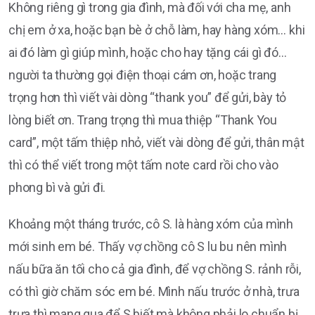
Không riêng gì trong gia đình, mà đối với cha mẹ, anh
chị em ở xa, hoặc bạn bè ở chỗ làm, hay hàng xóm… khi
ai đó làm gì giúp mình, hoặc cho hay tặng cái gì đó…
người ta thường gọi điện thoại cám ơn, hoặc trang
trọng hơn thì viết vài dòng “thank you” để gửi, bày tỏ
lòng biết ơn. Trang trọng thì mua thiệp “Thank You
card”, một tấm thiệp nhỏ, viết vài dòng để gửi, thân mật
thì có thể viết trong một tấm note card rồi cho vào
phong bì và gửi đi.
Khoảng một tháng trước, cô S. là hàng xóm của mình
mới sinh em bé. Thấy vợ chồng cô S lu bu nên mình
nấu bữa ăn tối cho cả gia đình, để vợ chồng S. rảnh rỗi,
có thì giờ chăm sóc em bé. Mình nấu trước ở nhà, trưa
trưa thì mang qua để S biết mà không phải lo chuẩn bị