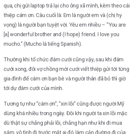
qua, chị gửi laptop trả lại cho ông xã mình, kèm theo cái
thiệp cám ơn. Câu cuối là: Em là người em và (chị hy
vọng) là người bạn tuyệt vời. Yêu em nhiều – “You are
[a] wonderful brother and (I hope) friend. I love you
mucho.” (Mucho là tiếng Spanish).
Thường khi tổ chức đám cưới cũng vậy, sau khi đám
cưới xong, đôi vợ chồng mới cưới viết thiệp gửi tới từng
gia đình để cám ơn bạn bè và người thân đã bỏ thì giờ
tới dự đám cưới của mình.
Tương tự như “cám ơn”, “xin lỗi” cũng được người Mỹ
dùng khá nhiều trong ngày. Đôi khi người ta xin lỗi mặc
dù thật sự chẳng phải lỗi, chẳng hạn như khi đi mua
sắm, vô tình đi trước mặt ai đó, làm cản đường đi của