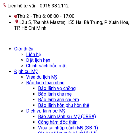
Liên hệ tư vấn :
0915 38 2112
Thứ 2 - Thứ 6: 08:00 - 17:00
Lầu 5, Tòa nhà Master, 155 Hai Bà Trưng, P. Xuân Hòa,
TP. Hồ Chí Minh
Giới thiệu
Liên hệ
Đặt lịch hẹn
Chính sách bảo mật
Định cư Mỹ
Visa du lịch Mỹ
Bảo lãnh thân nhân
Bảo lãnh vợ chồng
Bảo lãnh cha mẹ
Bảo lãnh anh chị em
Bảo lãnh hôn phu hôn thê
Dịch vụ lãnh sự Mỹ
Báo sinh lãnh sự Mỹ (CRBA)
Công hàm độc thân
Visa tái nhập cảnh Mỹ (SB-1)