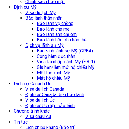
Chính sách bảo mật
Định cư Mỹ
Visa du lịch Mỹ
Bảo lãnh thân nhân
Bảo lãnh vợ chồng
Bảo lãnh cha mẹ
Bảo lãnh anh chị em
Bảo lãnh hôn phu hôn thê
Dịch vụ lãnh sự Mỹ
Báo sinh lãnh sự Mỹ (CRBA)
Công hàm độc thân
Visa tái nhập cảnh Mỹ (SB-1)
Gia hạn/làm mới hộ chiếu Mỹ
Mất thẻ xanh Mỹ
Mất hộ chiếu Mỹ
Định cư Canada Úc
Visa du lịch Canada
Định cư Canada diện bảo lãnh
Visa du lịch Úc
Định cư Úc diện bảo lãnh
Chương trình khác
Visa châu Âu
Tin tức
Lịch chiếu kháng (Bảo trì)