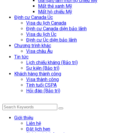
Gia hạn/làm mới hộ chiếu Mỹ
Mất thẻ xanh Mỹ
Mất hộ chiếu Mỹ
Định cư Canada Úc
Visa du lịch Canada
Định cư Canada diện bảo lãnh
Visa du lịch Úc
Định cư Úc diện bảo lãnh
Chương trình khác
Visa châu Âu
Tin tức
Lịch chiếu kháng (Bảo trì)
Sự kiện (Bảo trì)
Khách hàng thành công
Visa thành công
Tính tuổi CSPA
Hỏi đáp (Bảo trì)
Giới thiệu
Liên hệ
Đặt lịch hẹn