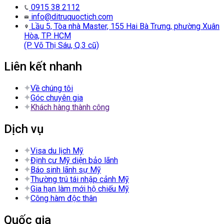
0915 38 2112
info@ditruquoctich.com
Lầu 5, Tòa nhà Master, 155 Hai Bà Trưng, phường Xuân
Hòa, TP. HCM
(P. Võ Thị Sáu, Q.3 cũ)
Liên kết nhanh
Về chúng tôi
Góc chuyên gia
Khách hàng thành công
Dịch vụ
Visa du lịch Mỹ
Định cư Mỹ diện bảo lãnh
Báo sinh lãnh sự Mỹ
Thường trú tái nhập cảnh Mỹ
Gia hạn làm mới hộ chiếu Mỹ
Công hàm độc thân
Quốc gia