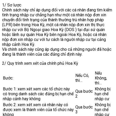
1/ Sơ lược
Chính sách này chỉ áp dụng đối với các cá nhân đang tìm kiếm
tình trạng nhập cư chẳng hạn như một cá nhân nộp đơn xin
chuyển đổi tình trạng của thành thường trú nhân hợp pháp
(LPR) bên trong Hoa Kỳ, một cá nhân nộp đơn xin thị thực
nhập cư với Bộ Ngoại giao Hoa Kỳ (DOS ) tại đại sứ quán
hoặc lãnh sự quán Hoa Kỳ bên ngoài Hoa Kỳ, hoặc cá nhân
nộp đơn xin nhập cư với tư cách là người nhập cư tại cảng
nhập cảnh Hoa Kỳ.
Và chính sách này cũng áp dụng cho cả những người đã hoặc
đang là thành viên của các đảng chỉ định này.
2/ Quy trình xem xét của chính phủ Hoa Kỳ
Nếu
Nếu Có,
Bước:
Không,
thì…
thì…
Bước 1: xem xét xem các tổ chức này
Không bị
Qua bước
có trong danh sách các đảng bị hạn chế
hạn chế
2
nhập cảnh hay không
nhập cư
Bước 2: xem xét xem cá nhân này có
Không bị
Qua bước
được xem là thành viên của tổ chức này
hạn chế
3
không
nhập cư