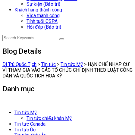
Sự kiện (Bảo trì)
Khách hàng thành công
Visa thành công
Tính tuổi CSPA
Hỏi đáp (Bảo trì)
Blog Details
Di Trú Quốc Tịch
>
Tin tức
>
Tin tức Mỹ
>
HẠN CHẾ NHẬP CƯ
VÌ THAM GIA VÀO CÁC TỔ CHỨC CHỈ ĐỊNH THEO LUẬT CÔNG
DÂN VÀ QUỐC TỊCH HOA KỲ
Danh mục
Tin tức Mỹ
Tin tức chiếu khán Mỹ
Tin tức Canada
Tin tức Úc