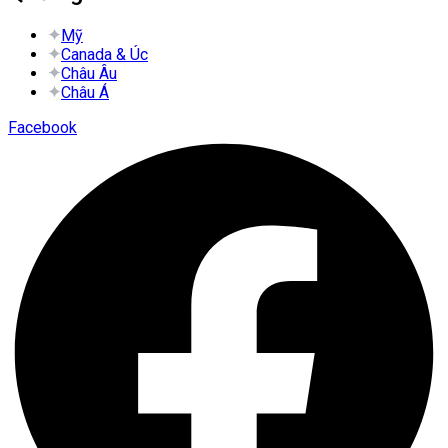
Mỹ
Canada & Úc
Châu Âu
Châu Á
Facebook