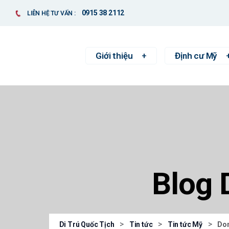
0915 38 2112
LIÊN HỆ TƯ VẤN :
Giới thiệu
Định cư Mỹ
Blog 
>
>
>
Di Trú Quốc Tịch
Tin tức
Tin tức Mỹ
Don