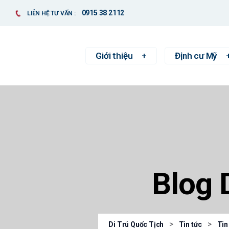
0915 38 2112
LIÊN HỆ TƯ VẤN :
Giới thiệu
Định cư Mỹ
Blog 
>
>
Di Trú Quốc Tịch
Tin tức
Tin