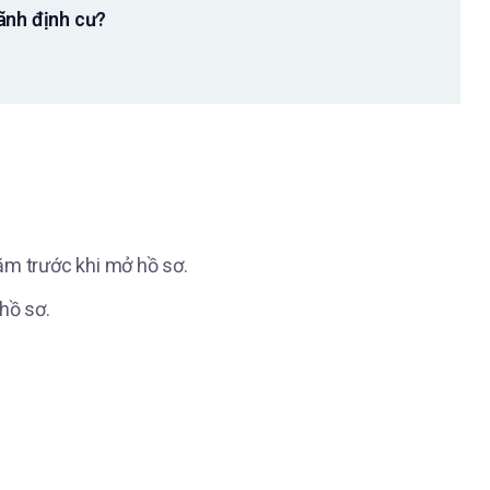
ãnh định cư?
năm trước khi mở hồ sơ.
hồ sơ.