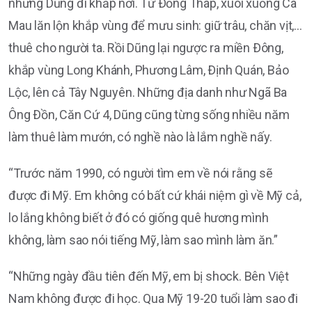
nhưng Dũng đi khắp nơi. Từ Ðồng Tháp, xuôi xuống Cà
Mau lăn lộn khắp vùng để mưu sinh: giữ trâu, chăn vịt,…
thuê cho người ta. Rồi Dũng lại ngược ra miền Ðông,
khắp vùng Long Khánh, Phương Lâm, Ðịnh Quán, Bảo
Lộc, lên cả Tây Nguyên. Những địa danh như Ngã Ba
Ông Ðồn, Căn Cứ 4, Dũng cũng từng sống nhiều năm
làm thuê làm mướn, có nghề nào là lắm nghề nấy.
“Trước năm 1990, có người tìm em về nói rằng sẽ
được đi Mỹ. Em không có bất cứ khái niệm gì về Mỹ cả,
lo lắng không biết ở đó có giống quê hương mình
không, làm sao nói tiếng Mỹ, làm sao mình làm ăn.”
“Những ngày đầu tiên đến Mỹ, em bị shock. Bên Việt
Nam không được đi học. Qua Mỹ 19-20 tuổi làm sao đi