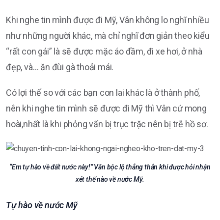
Khi nghe tin mình được đi Mỹ, Vân không lo nghĩ nhiều
như những người khác, mà chỉ nghĩ đơn giản theo kiểu
“rất con gái” là sẽ được mặc áo đầm, đi xe hơi, ở nhà
đẹp, và… ăn đùi gà thoải mái.
Có lợi thế so với các bạn con lai khác là ở thành phố,
nên khi nghe tin mình sẽ được đi Mỹ thì Vân cứ mong
hoài,nhất là khi phỏng vấn bị trục trặc nên bị trễ hồ sơ.
“Em tự hào về đất nước này!” Vân bộc lộ thẳng thắn khi được hỏi nhận
xét thế nào về nước Mỹ.
Tự hào về nước Mỹ