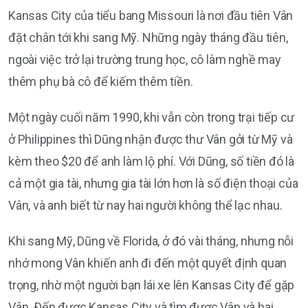
Kansas City của tiểu bang Missouri là nơi đầu tiên Vân
đặt chân tới khi sang Mỹ. Những ngày tháng đầu tiên,
ngoài việc trở lại trường trung học, cô làm nghề may
thêm phụ bà cô để kiếm thêm tiền.
Một ngày cuối năm 1990, khi vẫn còn trong trại tiếp cư
ở Philippines thì Dũng nhận được thư Vân gởi từ Mỹ và
kèm theo $20 để anh làm lộ phí. Với Dũng, số tiền đó là
cả một gia tài, nhưng gia tài lớn hơn là số điện thoại của
Vân, và anh biết từ nay hai người không thể lạc nhau.
Khi sang Mỹ, Dũng về Florida, ở đó vài tháng, nhưng nỗi
nhớ mong Vân khiến anh đi đến một quyết định quan
trọng, nhờ một người bạn lái xe lên Kansas City để gặp
Vân. Ðến được Kansas City và tìm được Vân và hai