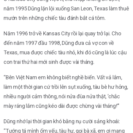
năm 1995 Dũng lặn lội xuống San Leon, Texas làm thuê
mướn trên những chiếc tàu đánh bắt cá tôm.
Năm 1996 trở về Kansas City rồi lại quay trở lại. Cho
đến năm 1997 đầu 1998, Dũng đưa cả vợ con về
Texas, mua được chiếc tàu nhỏ, khi đó cũng là lúc cậu
con trai thứ hai mới sinh được vài tháng.
“Bên Việt Nam em không biết nghề biển. Vất vả lắm,
làm một thời gian cứ trồi lên sụt xuống, tàu bè hư hỏng,
nhiều người cảm thông, nói nửa đùa nửa thật, ‘chắc
mày ráng lắm cũng kéo dài được chừng vài tháng!’”
Dũng nhớ lại thời gian khó bằng nụ cười sảng khoái:
“Tướng tá mình ốm yếu, tàu hư, gọi bà xã, em ơi mang