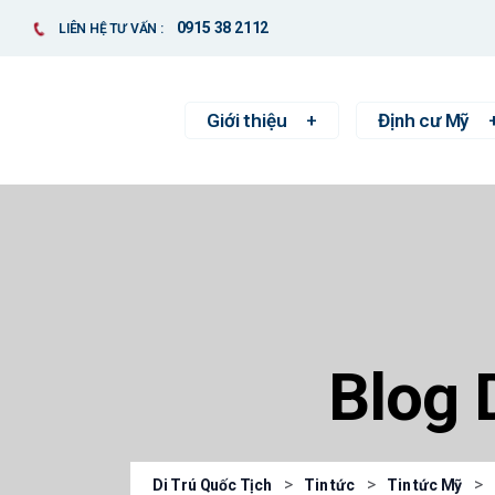
0915 38 2112
LIÊN HỆ TƯ VẤN :
Giới thiệu
Định cư Mỹ
Blog 
>
>
>
Di Trú Quốc Tịch
Tin tức
Tin tức Mỹ