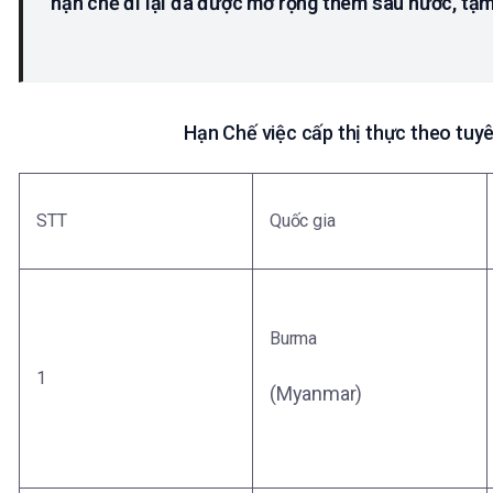
hạn chế đi lại đã được mở rộng thêm sáu nước, tạm
Hạn Chế việc cấp thị thực theo tuy
STT
Quốc gia
Burma
1
(Myanmar)