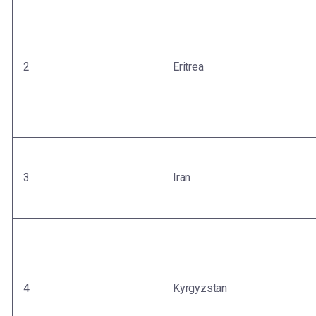
2
Eritrea
3
Iran
4
Kyrgyzstan