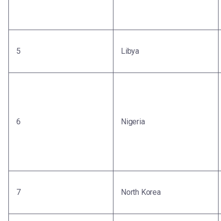
5
Libya
6
Nigeria
7
North Korea