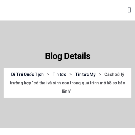
Blog Details
>
>
>
Di Trú Quốc Tịch
Tin tức
Tin tức Mỹ
Cách xử lý
trường hợp “có thai và sinh con trong quá trình mở hồ sơ bảo
lãnh”