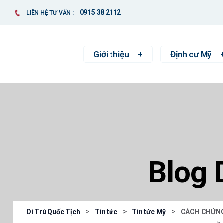
0915 38 2112
LIÊN HỆ TƯ VẤN :
Giới thiệu
Định cư Mỹ
Blog 
>
>
>
Di Trú Quốc Tịch
Tin tức
Tin tức Mỹ
CÁCH CHỨNG