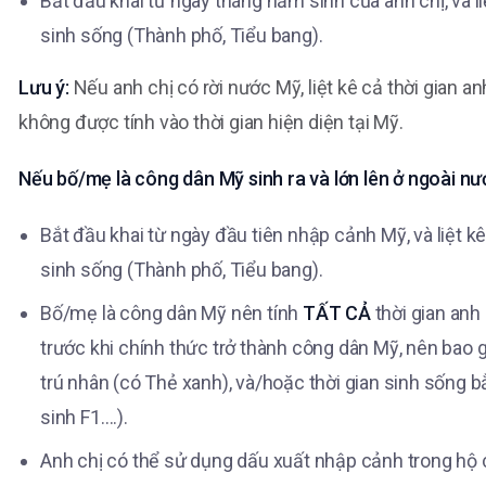
Bắt đầu khai từ ngày tháng năm sinh của anh chị, và li
sinh sống (Thành phố, Tiểu bang).
Lưu ý:
Nếu anh chị có rời nước Mỹ, liệt kê cả thời gian a
không được tính vào thời gian hiện diện tại Mỹ.
Nếu bố/mẹ là công dân Mỹ sinh ra và lớn lên ở ngoài n
Bắt đầu khai từ ngày đầu tiên nhập cảnh Mỹ, và liệt k
sinh sống (Thành phố, Tiểu bang).
Bố/mẹ là công dân Mỹ nên tính
TẤT CẢ
thời gian anh
trước khi chính thức trở thành công dân Mỹ, nên bao 
trú nhân (có Thẻ xanh), và/hoặc thời gian sinh sống b
sinh F1….).
Anh chị có thể sử dụng dấu xuất nhập cảnh trong hộ ch