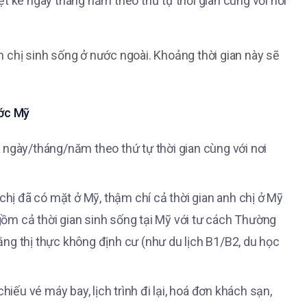
ệt kê ngày tháng năm theo thứ tự thời gian cùng với nơi
nh chị sinh sống ở nước ngoài. Khoảng thời gian này sẽ
ước Mỹ
ê ngày/tháng/năm theo thứ tự thời gian cùng với nơi
 chị đã có mặt ở Mỹ, thậm chí cả thời gian anh chị ở Mỹ
gồm cả thời gian sinh sống tại Mỹ với tư cách Thường
ằng thị thực không định cư (như du lịch B1/B2, du học
iếu vé máy bay, lịch trình đi lại, hoá đơn khách sạn,