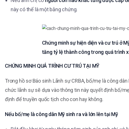
Nếu anh chị có
người con nào khác từng được cấp G
này có thể là một bằng chứng.
Chứng minh sự hiện diện và cư trú ở M
tăng tỷ lệ thành công trong quá trình 
CHỨNG MINH QUÁ TRÌNH CƯ TRÚ TẠI MỸ
Trong hồ sơ Báo sinh Lãnh sự CRBA, bố/mẹ là công dân 
chức lãnh sự sẽ dựa vào thông tin này quyết định bố/mẹ 
định để truyền quốc tịch cho con hay không.
Nếu bố/mẹ là công dân Mỹ sinh ra và lớn lên tại Mỹ