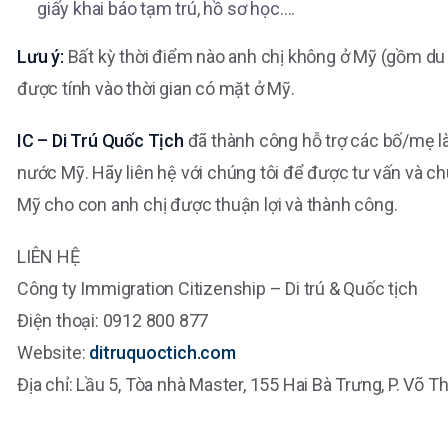
giấy khai báo tạm trú, hồ sơ học….
Lưu ý:
Bất kỳ thời điểm nào anh chị không ở Mỹ (gồm du l
được tính vào thời gian có mặt ở Mỹ.
IC – Di Trú Quốc Tịch
đã thành công hỗ trợ các bố/mẹ l
nước Mỹ. Hãy liên hệ với chúng tôi để được tư vấn và chu
Mỹ cho con anh chị được thuận lợi và thành công.
LIÊN HỆ
Công ty Immigration Citizenship – Di trú & Quốc tịch
Điện thoại: 0912 800 877
Website:
ditruquoctich.com
Địa chỉ: Lầu 5, Tòa nhà Master, 155 Hai Bà Trưng, P. Võ T