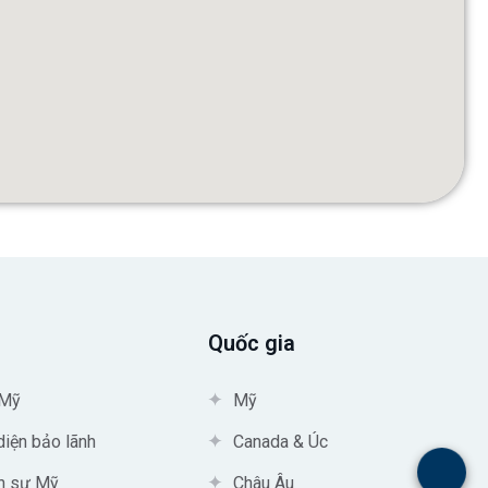
Quốc gia
 Mỹ
Mỹ
diện bảo lãnh
Canada & Úc
.
nh sự Mỹ
Châu Âu