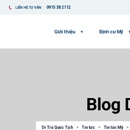
0915 38 2112
LIÊN HỆ TƯ VẤN :
Giới thiệu
Định cư Mỹ
Blog 
>
>
>
Di Trú Quốc Tịch
Tin tức
Tin tức Mỹ