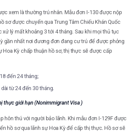
ược xem là thường trú nhân. Mẫu đơn I-130 được nộp
n, hồ sơ được chuyển qua Trung Tâm Chiếu Khán Quốc
c xử lý mất khoảng 3 tới 4 tháng. Sau khi mọi thủ tục
 Kỳ gần nhất nơi đương đơn đang cư trú để được phỏng
Sự Hoa Kỳ chấp thuận hồ sơ, thị thực sẽ được cấp
 18 đến 24 tháng;
dài từ 24 đến 30 tháng.
hị thực giới hạn (Nonimmigrant Visa )
 hôn thú với người bảo lãnh. Khi mẫu đơn I-129F được
yển hồ sơ qua lãnh sự Hoa Kỳ để cấp thị thực. Hồ sơ sẽ