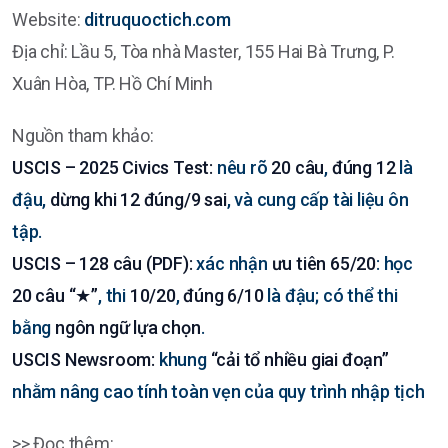
Website:
ditruquoctich.com
Địa chỉ: Lầu 5, Tòa nhà Master, 155 Hai Bà Trưng, P.
Xuân Hòa, TP. Hồ Chí Minh
Nguồn tham khảo:
USCIS – 2025 Civics Test:
nêu rõ
20 câu
,
đúng 12
là
đậu,
dừng khi 12 đúng/9 sai
, và cung cấp tài liệu ôn
tập.
USCIS – 128 câu (PDF):
xác nhận
ưu tiên 65/20
: học
20 câu “★”
, thi
10/20
,
đúng 6/10
là đậu; có thể thi
bằng
ngôn ngữ lựa chọn
.
USCIS Newsroom:
khung
“cải tổ nhiều giai đoạn”
nhằm nâng cao tính toàn vẹn của quy trình nhập tịch
>> Đọc thêm: