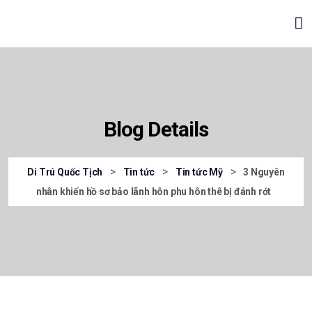
Blog Details
>
>
>
Di Trú Quốc Tịch
Tin tức
Tin tức Mỹ
3 Nguyên
nhân khiến hồ sơ bảo lãnh hôn phu hôn thê bị đánh rớt