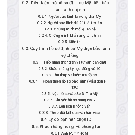
Điều kiện mở hồ sơ định cư Mỹ diện bảo
lãnh anh chị em
Người bảo lãnh là công dân Mỹ
Người bảo lãnh đủ 21 tuổi trở lên
Chứng minh mối quan hệ
Chứng minh khả năng tài chính
Kiên trì
Quy trình hồ sơ định cư Mỹ diện bảo lãnh
vợ chồng
Tiếp nhận thông tin và tư vấn ban đầu
Khách hàng ký hợp đồng với IC
Thu thập và kiểm tra hồ sơ
Hoàn thiện hồ sơ bảo lãnh (Mẫu đơn I-
130)
Nộp hồ sơ vào Sở Di Trú Mỹ
Chuyển hồ sơ sang NVC
Lên lịch phỏng vấn
Theo dõi kết quả và nhận visa
Lý do bạn nên chọn IC
Khách hàng nói gì về chúng tôi
Anh M, TP.HCM