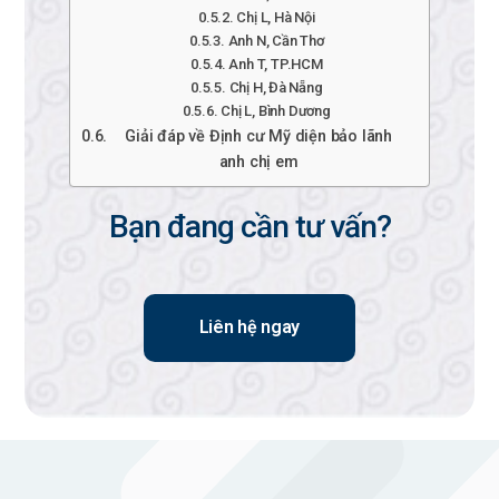
Chị L, Hà Nội
Anh N, Cần Thơ
Anh T, TP.HCM
Chị H, Đà Nẵng
Chị L, Bình Dương
Giải đáp về Định cư Mỹ diện bảo lãnh
anh chị em
Bạn đang cần tư vấn?
Liên hệ ngay