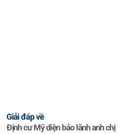
nghiệp, hồ sơ bảo lãnh cha mẹ sang Mỹ của
chúng tôi đã được chấp thuận nhanh chóng.
Các bạn luôn sẵn sàng giải đáp mọi thắc
mắc và hướng dẫn chi tiết từng bước, giúp
chúng tôi cảm thấy an tâm và tin tưởng tuyệt
đối."
ANH M, TP.HCM
Giải đáp về
Định cư Mỹ diện bảo lãnh anh chị