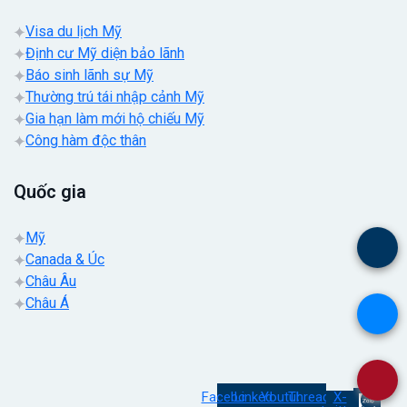
Visa du lịch Mỹ
Định cư Mỹ diện bảo lãnh
Báo sinh lãnh sự Mỹ
Thường trú tái nhập cảnh Mỹ
Gia hạn làm mới hộ chiếu Mỹ
Công hàm độc thân
Quốc gia
Mỹ
.
Canada & Úc
Châu Âu
Châu Á
.
.
Facebook
Linkedin
Youtube
Threads
X-